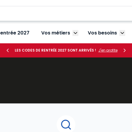
rentrée 2027
Vos métiers
Vos besoins
Afficher le sous-menu V
Affic
LES CODES DE RENTRÉE 2027 SONT ARRIVÉS !
J'en profite