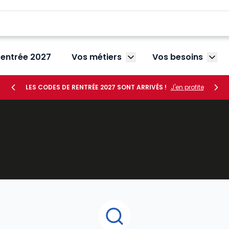
rentrée 2027
Vos métiers
Vos besoins
Afficher le sous-menu V
Affic
LES CODES DE RENTRÉE 2027 SONT ARRIVÉS !
J'en profite