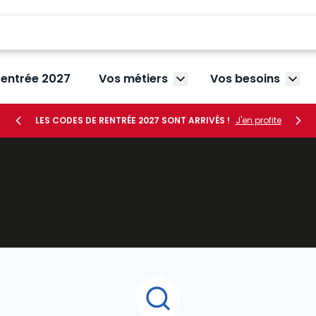
rentrée 2027
Vos métiers
Vos besoins
Afficher le sous-menu V
Affic
LES CODES DE RENTRÉE 2027 SONT ARRIVÉS !
J'en profite