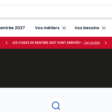
rentrée 2027
Vos métiers
Vos besoins
Afficher le sous-menu V
Affic
LES CODES DE RENTRÉE 2027 SONT ARRIVÉS !
J'en profite