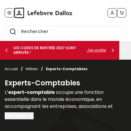
Allez au contenu
LES CODES DE RENTRÉE 2027 SONT
J'en profite
ARRIVÉS !
her le sous-menu Vos métiers
Accueil
/
Métiers
/
Experts-Comptables
her le sous-menu Vos besoins
Experts-Comptables
L
’expert-comptable
occupe une fonction
essentielle dans le monde économique, en
accompagnant les entreprises, associations et
professions libérales dans la
gestion de leurs
Voir plus
obligations comptables, fiscales, sociales et
financières
. Son rôle ne se limite pas à la tenue des