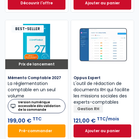
Découvrir l'offre
Ajouter au panier
GenIA-L Expert-comptable à partir de
Mémento Fiscal 20
Dès
320,00 €
HT
BEST-SELLER
Prix de lancement
Mémento Comptable 2027
Oppus Expert
La réglementation
L'outil de rédaction de
comptable en un seul
documents RH qui facilite
volume
les missions sociales des
experts-comptables
Version numérique
accessible dès validation
Gestion RH
de la commande
TTC
TTC/mois
199,00 €
121,00 €
Pré-commander
Ajouter au panier
Mémento Comptable 2027 à 199,00 € TTC
Oppus Expert à 12