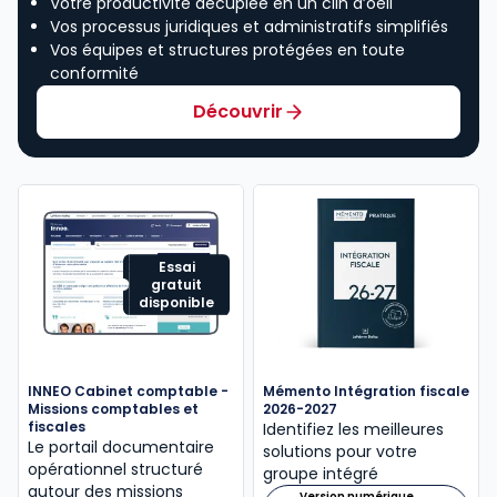
Votre productivité décuplée en un clin d’oeil
Vos processus juridiques et administratifs simplifiés
Vos équipes et structures protégées en toute
conformité
Découvrir
Essai
gratuit
disponible
INNEO Cabinet comptable -
Mémento Intégration fiscale
Missions comptables et
2026-2027
fiscales
Identifiez les meilleures
Le portail documentaire
solutions pour votre
opérationnel structuré
groupe intégré
autour des missions
Version numérique