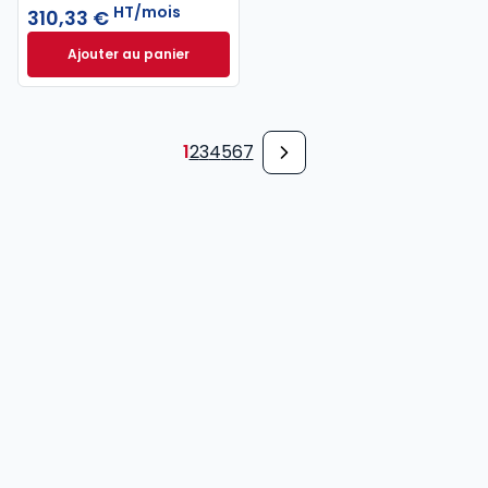
HT/mois
310,33 €
Ajouter au panier
INNEO Cabinet comptable - Pack 6 missions à 310,
1
2
3
4
5
6
7