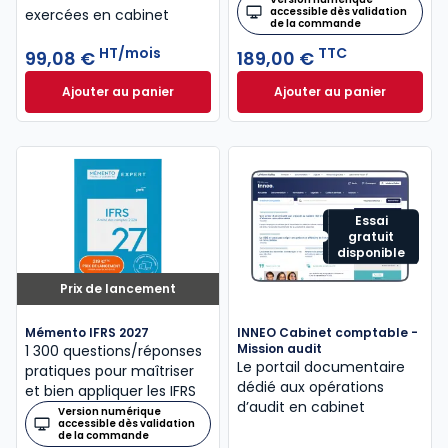
accessible dès validation
exercées en cabinet
de la commande
HT/mois
TTC
99,08 €
189,00 €
Ajouter au panier
Ajouter au panier
INNEO Cabinet comptable - Missions comptables et
Mémento Intégrati
Essai
gratuit
disponible
Prix de lancement
Mémento IFRS 2027
INNEO Cabinet comptable -
Mission audit
1 300 questions/réponses
Le portail documentaire
pratiques pour maîtriser
dédié aux opérations
et bien appliquer les IFRS
d’audit en cabinet
Version numérique
accessible dès validation
de la commande