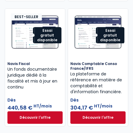
BEST-SELLER
Essai
Essai
gratuit
gratuit
disponible
disponible
Navis Fiscal
Navis Comptable Conso
France/IFRS
Un fonds documentaire
La plateforme de
juridique dédié à la
référence en matière de
fiscalité et mis à jour en
comptabilité et
continu
d'information financière.
Dès
Dès
HT/mois
HT/mois
440,58 €
304,17 €
Découvrir l'offre
Découvrir l'offre
Navis Fiscal à partir de
Navis Comptable C
Dès
Dès
440,58 €
HT/mois
304,17 €
HT/mois