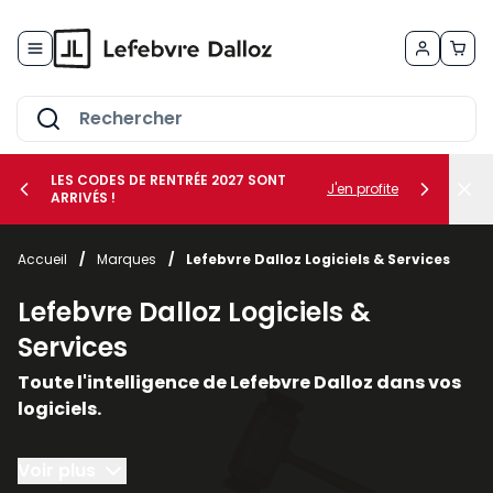
Allez au contenu
LES CODES DE RENTRÉE 2027 SONT
J'en profite
ARRIVÉS !
her le sous-menu Vos métiers
Accueil
/
Marques
/
Lefebvre Dalloz Logiciels & Services
her le sous-menu Vos besoins
Lefebvre Dalloz Logiciels &
Services
Toute l'intelligence de Lefebvre Dalloz dans vos
logiciels.
Conçus autour du droit et de la conformité, nos
Voir plus
solutions logicielles et nos services vous