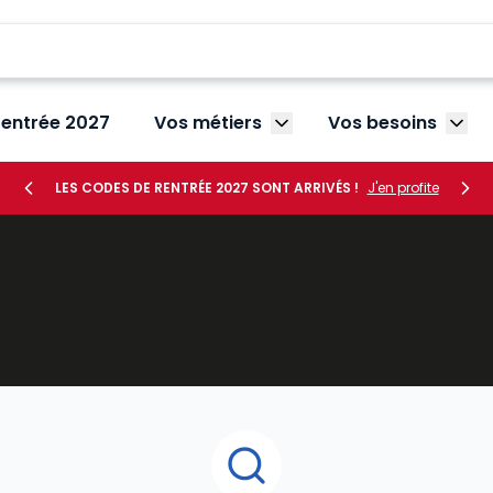
rentrée 2027
Vos métiers
Vos besoins
Afficher le sous-menu V
Affic
LES CODES DE RENTRÉE 2027 SONT ARRIVÉS !
J'en profite