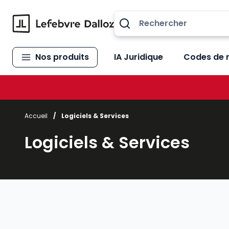
Allez au contenu
Nos produits
IA Juridique
Codes de 
Accueil
/
Logiciels & Services
Logiciels & Services