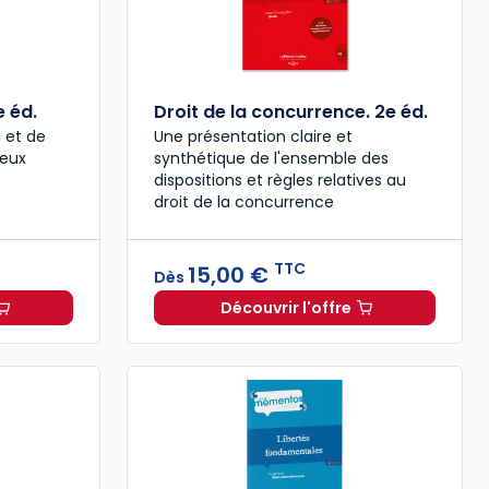
e éd.
Droit de la concurrence. 2e éd.
 et de
Une présentation claire et
jeux
synthétique de l'ensemble des
dispositions et règles relatives au
droit de la concurrence
TTC
15,00 €
Dès
Découvrir l'offre
l'urbanisme. 11e éd. à partir de
Dès
12,38 €
TTC
Dès
15,00 €
Droit de la concurrence.
TTC