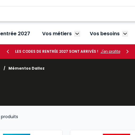
rentrée 2027
Vos métiers
Vos besoins
Afficher le sous-menu V
Affic
LES CODES DE RENTRÉE 2027 SONT ARRIVÉS !
J'en profite
s
/
Mémentos Dalloz
produits