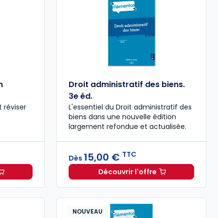
n
Droit administratif des biens.
3e éd.
t réviser
L'essentiel du Droit administratif des
biens dans une nouvelle édition
largement refondue et actualisée.
TTC
15,00 €
Dès
Découvrir l'offre
 entreprises en difficulté. 11e éd. à partir de
,00 €
TTC
Droit administratif des b
Dès
15,00 €
TTC
NOUVEAU