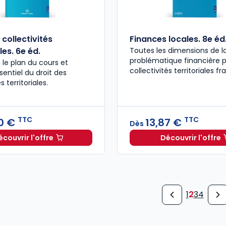
 collectivités
Finances locales. 8e éd
les. 6e éd.
Toutes les dimensions de l
problématique financière 
le plan du cours et
collectivités territoriales f
ssentiel du droit des
s territoriales.
TTC
TTC
0 €
13,87 €
Dès
écouvrir l'offre
Découvrir l'offre
Droit des collectivités territoriales. 6e éd. à partir de
Finances
1
2
3
4