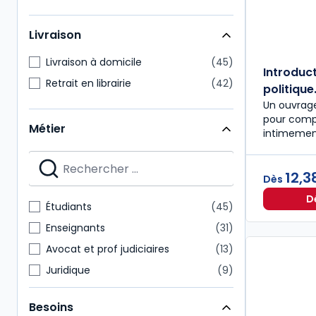
Livraison
Livraison à domicile
45
Introduct
Retrait en librairie
42
politique.
Un ouvrage
pour compr
Métier
intimement
12,3
Dès
D
Étudiants
45
Enseignants
31
Avocat et prof judiciaires
13
Juridique
9
Notaire
4
Besoins
Administratif et financier
3