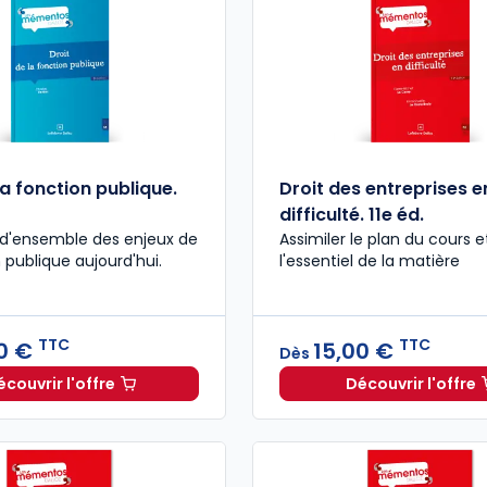
la fonction publique.
Droit des entreprises e
difficulté. 11e éd.
 d'ensemble des enjeux de
Assimiler le plan du cours e
 publique aujourd'hui.
l'essentiel de la matière
TTC
TTC
0 €
15,00 €
Dès
écouvrir l'offre
Découvrir l'offre
Droit de la fonction publique. 3e éd. à partir de
Droit des
Dès
15