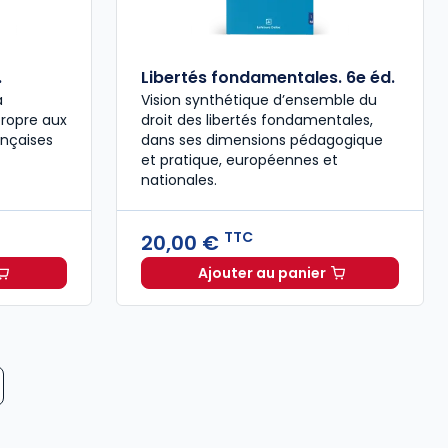
.
Libertés fondamentales. 6e éd.
a
Vision synthétique d’ensemble du
propre aux
droit des libertés fondamentales,
rançaises
dans ses dimensions pédagogique
et pratique, européennes et
nationales.
TTC
20,00 €
Ajouter au panier
 locales. 8e éd. à partir de
Dès
15,00 €
TTC
Dès
13,87 €
Libertés fondamentales.
TTC