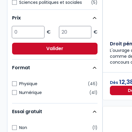
Sciences politiques et sociales
5
Fiscal
4
Prix
Multimatières
3
Pénal
3
Affaires
2
Droit pén
Environnement
2
Valider
L'ouvrage 
Immobilier
2
comme des
concours 
Format
12,3
Dès
Physique
46
D
Numérique
41
Essai gratuit
Non
1