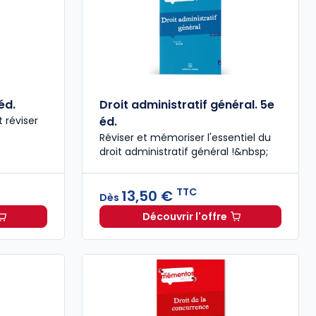
éd.
Droit administratif général. 5e
t réviser
éd.
Réviser et mémoriser l'essentiel du
droit administratif général !&nbsp;
TTC
13,50 €
Dès
Découvrir l'offre
e pénale. 26e éd. à partir de
C
Dès
15,00 €
Droit administratif génér
TTC