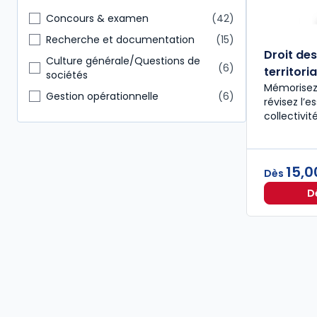
Immobilier
2
Concours & examen
42
Autres
1
Recherche et documentation
15
Droit des
Conseiller en gestion patrimoine
1
Culture générale/Questions de
6
territoria
sociétés
Hygiène Sécurité Environnement
1
Mémorisez 
Gestion opérationnelle
6
révisez l’e
collectivité
15,0
Dès
D