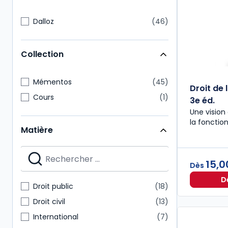
Dalloz
46
Collection
Mémentos
45
Droit de 
Cours
1
3e éd.
Une vision
la fonction
Matière
15,0
Dès
D
Droit public
18
Droit civil
13
International
7