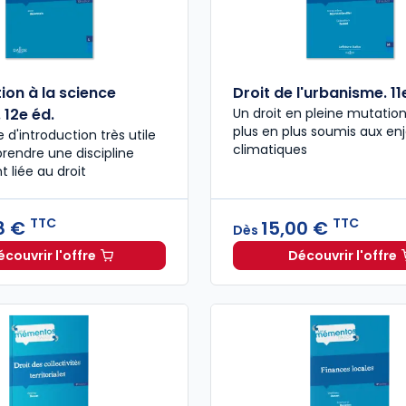
ion à la science
Droit de l'urbanisme. 11
 12e éd.
Un droit en pleine mutation
plus en plus soumis aux en
 d'introduction très utile
climatiques
endre une discipline
 liée au droit
TTC
TTC
8 €
15,00 €
Dès
écouvrir l'offre
Découvrir l'offre
Introduction à la science politique. 12e éd. à partir de
Droit de 