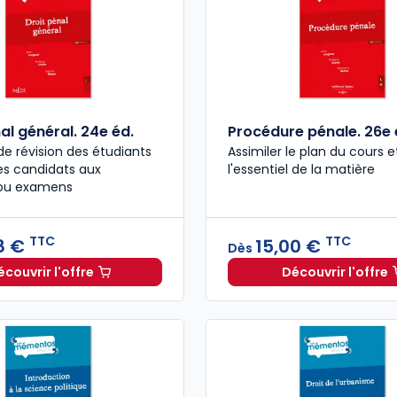
al général. 24e éd.
Procédure pénale. 26e 
de révision des étudiants
Assimiler le plan du cours e
 candidats aux
l'essentiel de la matière
ou examens
TTC
TTC
8 €
15,00 €
Dès
écouvrir l'offre
Découvrir l'offre
Droit pénal général. 24e éd. à partir de
Dès
12,38 €
Procédur
TT