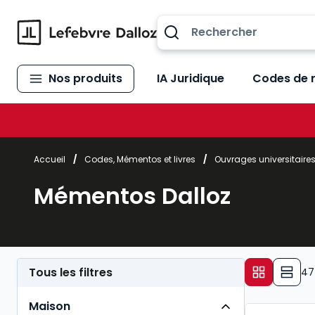
Allez au contenu
Nos produits
IA Juridique
Codes de 
Accueil
/
Codes, Mémentos et livres
/
Ouvrages universitaire
Mémentos Dalloz
Tous les filtres
47
Maison