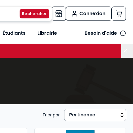
Connexion
Étudiants
Librairie
Besoin d'aide
os métiers
her le sous-menu Vos besoins
Trier par