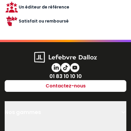
Un éditeur de référence
Satisfait ou remboursé
Numéro de téléphone
01 83 10 10 10
Contactez-nous
Nos gammes