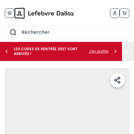
Allez au contenu
LES CODES DE RENTRÉE 2027 SONT
J'en profite
ARRIVÉS !
her le sous-menu Vos métiers
her le sous-menu Vos besoins