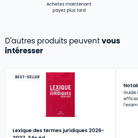
Achetez maintenant
payez plus tard
D'autres produits peuvent
vous
intéresser
BEST-SELLER
Notai
Guide 
effica
l'exam
Lexique des termes juridiques 2026-
2027. 34e éd.