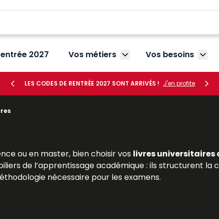
rentrée 2027
Vos métiers
Vos besoins
Afficher le sous-menu V
Affic
LES CODES DE RENTRÉE 2027 SONT ARRIVÉS !
J'en profite
ires
nce ou en master, bien choisir vos
livres universitaires
piliers de l’apprentissage académique : ils structurent
 méthodologie nécessaire pour les examens.
ition juridique, propose une large sélection de
manuels un
itaire. Ces livres, conçus par des enseignants-chercheu