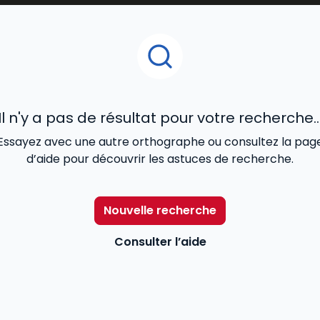
t
tout en restant accessibles aux étudiants.
t par le
droit pénal,
le droit administratif ou le droit des
és pour un usage quotidien à l’université.
des meilleurs livres
universitaires de droit
, pour vous 
Il n'y a pas de résultat pour votre recherche..
Essayez avec une autre orthographe ou consultez la pag
d’aide pour découvrir les astuces de recherche.
Nouvelle recherche
Consulter l’aide