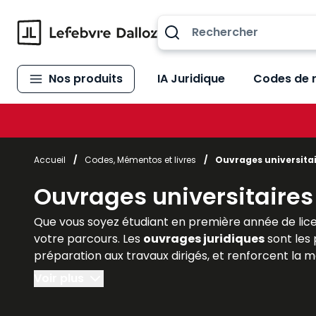
Allez au contenu
Nos produits
IA Juridique
Codes de 
Accueil
/
Codes, Mémentos et livres
/
Ouvrages universita
Ouvrages universitaires
Que vous soyez étudiant en première année de lice
votre parcours. Les
ouvrages juridiques
sont les 
préparation aux travaux dirigés, et renforcent la
Voir plus
Lefebvre Dalloz
, référence incontournable de l’éd
de méthodologie
adaptés à chaque niveau univers