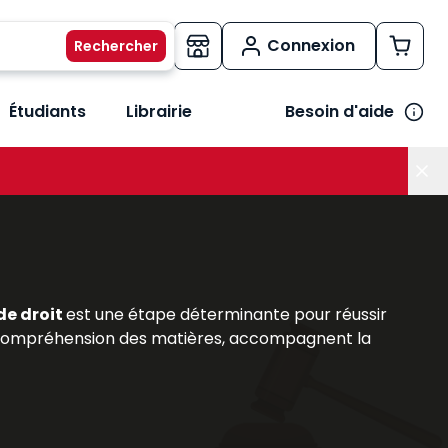
Connexion
Étudiants
Librairie
Besoin d'aide
os métiers
her le sous-menu Vos besoins
 de droit
est une étape déterminante pour réussir
 la compréhension des matières, accompagnent la
iversitaires
, : précis, codes annotés et
ouvrages
rs et des praticiens reconnus, répondent aux