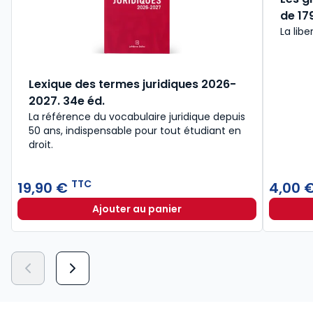
de 179
La libe
Lexique des termes juridiques 2026-
2027. 34e éd.
La référence du vocabulaire juridique depuis
50 ans, indispensable pour tout étudiant en
droit.​
TTC
19,90 €
4,00 
Ajouter au panier
Lexique des termes juridiques 202