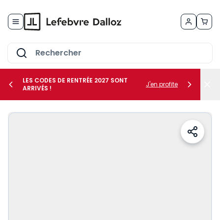
Allez au contenu
LES CODES DE RENTRÉE 2027 SONT
J'en profite
ARRIVÉS !
her le sous-menu Vos métiers
her le sous-menu Vos besoins