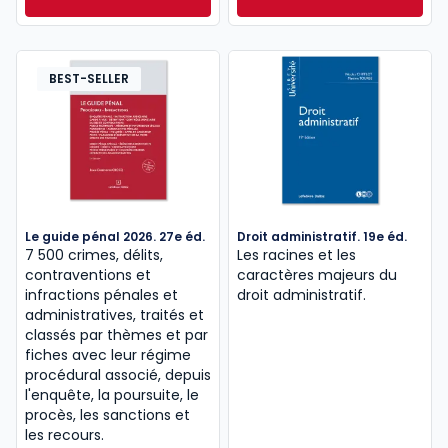
Droit des entreprises en difficulté. 11e éd. à partir d
Droit international
pensés pour un usage quotidien à l’université.
Dès
Dès
15,00 €
TTC
15,00 €
TTC
Cette page vous guide dans le choix et l’utilisation
BEST-SELLER
des meilleurs livres
universitaires de droit
, pour
vous accompagner efficacement
tout au long de vos études juridiques.
Le guide pénal 2026. 27e éd.
Droit administratif. 19e éd.
7 500 crimes, délits,
Les racines et les
contraventions et
caractères majeurs du
infractions pénales et
droit administratif.
administratives, traités et
classés par thèmes et par
fiches avec leur régime
procédural associé, depuis
l'enquête, la poursuite, le
procès, les sanctions et
les recours.