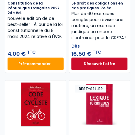
Constitution de la
Le droit des obligations en
République française 2027.
cas pratiques. 7e éd.
24e éd.
Plus de 60 exercices
Nouvelle édition de ce
corrigés pour réviser une
best-seller ! À jour de la loi
matière, un exercice
constitutionnelle du 8
juridique ou encore
mars 2024 relative à l'IVG.
s'entraîner pour le CRFPA !
Dès
TTC
TTC
4,00 €
16,50 €
Pré-commander
Découvrir l'offre
Constitution de la République française 2027. 24e 
Le droit des obliga
Dès
16,50 €
TTC
BEST-SELLER