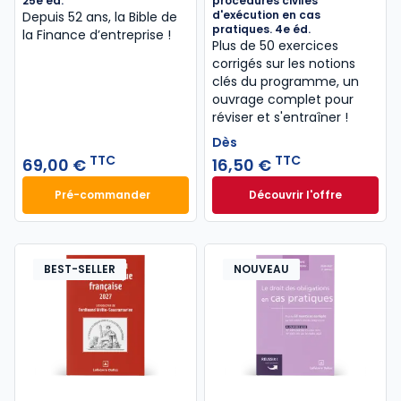
25e éd.
procédures civiles
d'exécution en cas
Depuis 52 ans, la Bible de
pratiques. 4e éd.
la Finance d’entreprise​ !
Plus de 50 exercices
corrigés sur les notions
clés du programme, un
ouvrage complet pour
réviser et s'entraîner !
Dès
TTC
TTC
69,00 €
16,50 €
Pré-commander
Découvrir l'offre
Finance d'entreprise 2027. 25e éd. à 69,00 € TTC
La procédure civil
Dès
16,50 €
TTC
BEST-SELLER
NOUVEAU