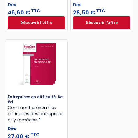
Dès
Dès
TTC
TTC
46,60 €
28,50 €
Découvrir l'offre
Découvrir l'offre
Le guide pénal 2026. 27e éd. à partir de
Droit administratif
Dès
Dès
46,60 €
TTC
28,50 €
TTC
Entreprises en difficulté. 8e
éd.
Comment prévenir les
difficultés des entreprises
et y remédier ?
Dès
TTC
27,00 €