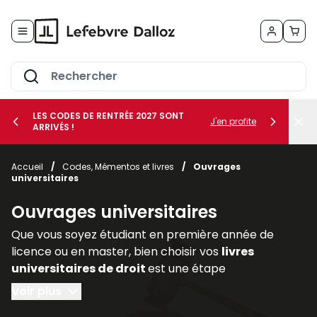
Allez au contenu
LES CODES DE RENTRÉE 2027 SONT
J'en profite
ARRIVÉS !
her le sous-menu Vos métiers
Accueil
/
Codes, Mémentos et livres
/
Ouvrages
universitaires
her le sous-menu Vos besoins
Ouvrages universitaires
Que vous soyez étudiant en première année de
licence ou en master, bien choisir vos
livres
universitaires de droit
est une étape
déterminante pour réussir votre parcours. Les
Voir plus
ouvrages juridiques
sont les piliers de