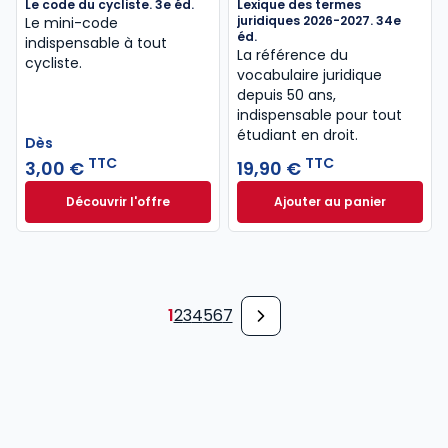
Le code du cycliste. 3e éd.
Lexique des termes
juridiques 2026-2027. 34e
Le mini-code
éd.
indispensable à tout
La référence du
cycliste.
vocabulaire juridique
depuis 50 ans,
indispensable pour tout
étudiant en droit.​
Dès
TTC
TTC
3,00 €
19,90 €
Découvrir l'offre
Ajouter au panier
Le code du cycliste. 3e éd. à partir de
Lexique des termes
Dès
3,00 €
TTC
1
2
3
4
5
6
7