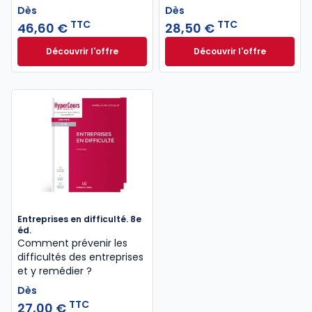
Dès
Dès
TTC
TTC
46,60 €
28,50 €
Découvrir l'offre
Découvrir l'offre
Le guide pénal 2026. 27e éd. à partir de
Droit administratif
Dès
Dès
46,60 €
TTC
28,50 €
TTC
Entreprises en difficulté. 8e
éd.
Comment prévenir les
difficultés des entreprises
et y remédier ?
Dès
TTC
27,00 €