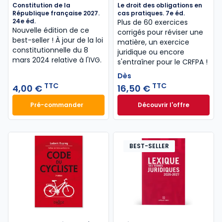
Constitution de la
Le droit des obligations en
République française 2027.
cas pratiques. 7e éd.
24e éd.
Plus de 60 exercices
Nouvelle édition de ce
corrigés pour réviser une
best-seller ! À jour de la loi
matière, un exercice
constitutionnelle du 8
juridique ou encore
mars 2024 relative à l'IVG.
s'entraîner pour le CRFPA !
Dès
TTC
TTC
4,00 €
16,50 €
Pré-commander
Découvrir l'offre
Constitution de la République française 2027. 24e 
Le droit des obliga
Dès
16,50 €
TTC
BEST-SELLER