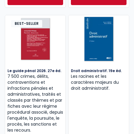
Droit des entreprises en difficulté. 11e éd. à partir d
Droit international
pensés pour un usage quotidien à l’université.
Dès
Dès
15,00 €
TTC
15,00 €
TTC
Cette page vous guide dans le choix et l’utilisation
BEST-SELLER
des meilleurs livres
universitaires de droit
, pour
vous accompagner efficacement
tout au long de vos études juridiques.
Le guide pénal 2026. 27e éd.
Droit administratif. 19e éd.
7 500 crimes, délits,
Les racines et les
contraventions et
caractères majeurs du
infractions pénales et
droit administratif.
administratives, traités et
classés par thèmes et par
fiches avec leur régime
procédural associé, depuis
l'enquête, la poursuite, le
procès, les sanctions et
les recours.