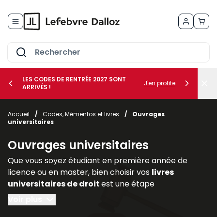
Allez au contenu
LES CODES DE RENTRÉE 2027 SONT
J'en profite
ARRIVÉS !
her le sous-menu Vos métiers
Accueil
/
Codes, Mémentos et livres
/
Ouvrages
universitaires
her le sous-menu Vos besoins
Ouvrages universitaires
Que vous soyez étudiant en première année de
licence ou en master, bien choisir vos
livres
universitaires de droit
est une étape
déterminante pour réussir votre parcours. Les
Voir plus
ouvrages juridiques
sont les piliers de