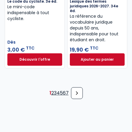
Le code du cycliste. 3e éd.
Lexique des termes
juridiques 2026-2027. 34e
Le mini-code
éd.
indispensable à tout
La référence du
cycliste.
vocabulaire juridique
depuis 50 ans,
indispensable pour tout
étudiant en droit.​
Dès
TTC
TTC
3,00 €
19,90 €
Découvrir l'offre
Ajouter au panier
Le code du cycliste. 3e éd. à partir de
Lexique des termes
Dès
3,00 €
TTC
1
2
3
4
5
6
7