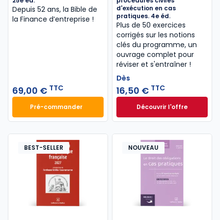
25e éd.
procédures civiles
d'exécution en cas
Depuis 52 ans, la Bible de
pratiques. 4e éd.
la Finance d’entreprise​ !
Plus de 50 exercices
corrigés sur les notions
clés du programme, un
ouvrage complet pour
réviser et s'entraîner !
Dès
TTC
TTC
69,00 €
16,50 €
Pré-commander
Découvrir l'offre
Finance d'entreprise 2027. 25e éd. à 69,00 € TTC
La procédure civil
Dès
16,50 €
TTC
BEST-SELLER
NOUVEAU