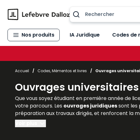
Allez au contenu
Nos produits
IA Juridique
Codes de 
Accueil
/
Codes, Mémentos et livres
/
Ouvrages universita
Ouvrages universitaires
Que vous soyez étudiant en première année de lice
votre parcours. Les
ouvrages juridiques
sont les 
préparation aux travaux dirigés, et renforcent la
Voir plus
Lefebvre Dalloz
, référence incontournable de l’éd
de méthodologie
adaptés à chaque niveau univers