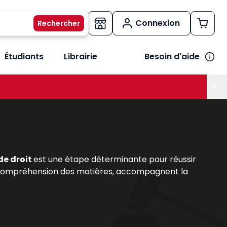
Connexion
Étudiants
Librairie
Besoin d'aide
os métiers
her le sous-menu Vos besoins
 de droit
est une étape déterminante pour réussir
 la compréhension des matières, accompagnent la
iversitaires
, : précis, codes annotés et
ouvrages
rs et des praticiens reconnus, répondent aux