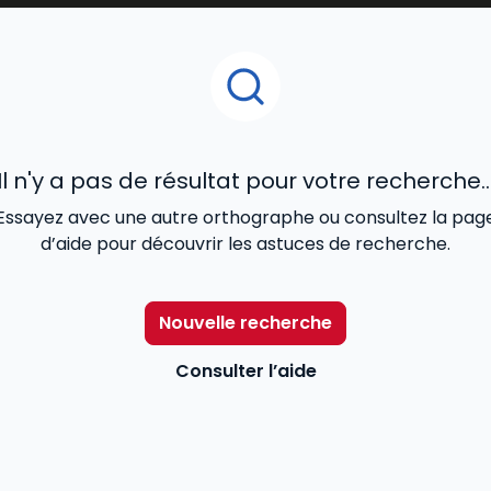
t
tout en restant accessibles aux étudiants.
t par le
droit pénal,
le droit administratif ou le droit des
és pour un usage quotidien à l’université.
des meilleurs livres
universitaires de droit
, pour vous 
Il n'y a pas de résultat pour votre recherche..
Essayez avec une autre orthographe ou consultez la pag
d’aide pour découvrir les astuces de recherche.
Nouvelle recherche
Consulter l’aide