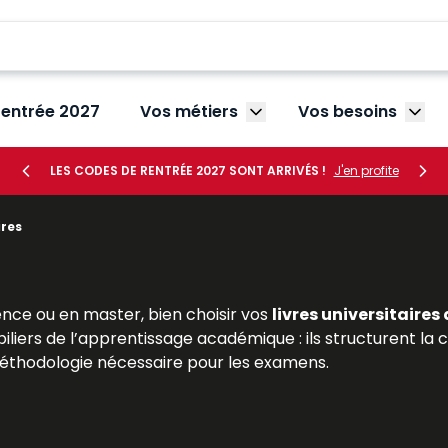
rentrée 2027
Vos métiers
Vos besoins
Afficher le sous-menu V
Affic
LES CODES DE RENTRÉE 2027 SONT ARRIVÉS !
J'en profite
ires
nce ou en master, bien choisir vos
livres universitaires
piliers de l’apprentissage académique : ils structurent
 méthodologie nécessaire pour les examens.
ition juridique, propose une large sélection de
manuels un
itaire. Ces livres, conçus par des enseignants-chercheu