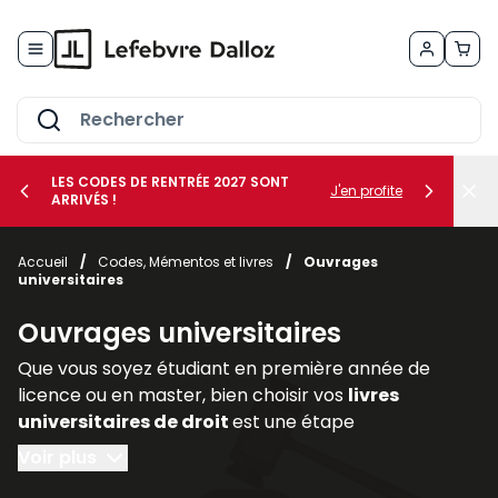
Allez au contenu
LES CODES DE RENTRÉE 2027 SONT
J'en profite
ARRIVÉS !
her le sous-menu Vos métiers
Accueil
/
Codes, Mémentos et livres
/
Ouvrages
universitaires
her le sous-menu Vos besoins
Ouvrages universitaires
Que vous soyez étudiant en première année de
licence ou en master, bien choisir vos
livres
universitaires de droit
est une étape
déterminante pour réussir votre parcours. Les
Voir plus
ouvrages juridiques
sont les piliers de