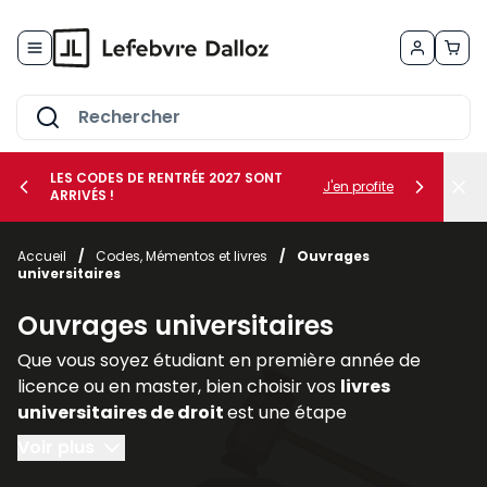
Allez au contenu
LES CODES DE RENTRÉE 2027 SONT
J'en profite
ARRIVÉS !
her le sous-menu Vos métiers
Accueil
/
Codes, Mémentos et livres
/
Ouvrages
universitaires
her le sous-menu Vos besoins
Ouvrages universitaires
Que vous soyez étudiant en première année de
licence ou en master, bien choisir vos
livres
universitaires de droit
est une étape
déterminante pour réussir votre parcours. Les
Voir plus
ouvrages juridiques
sont les piliers de