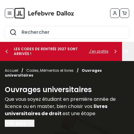
Allez au contenu
LES CODES DE RENTRÉE 2027 SONT
J'en profite
ARRIVÉS !
her le sous-menu Vos métiers
Accueil
/
Codes, Mémentos et livres
/
Ouvrages
universitaires
her le sous-menu Vos besoins
Ouvrages universitaires
Que vous soyez étudiant en première année de
licence ou en master, bien choisir vos
livres
universitaires de droit
est une étape
déterminante pour réussir votre parcours. Les
Voir plus
ouvrages juridiques
sont les piliers de