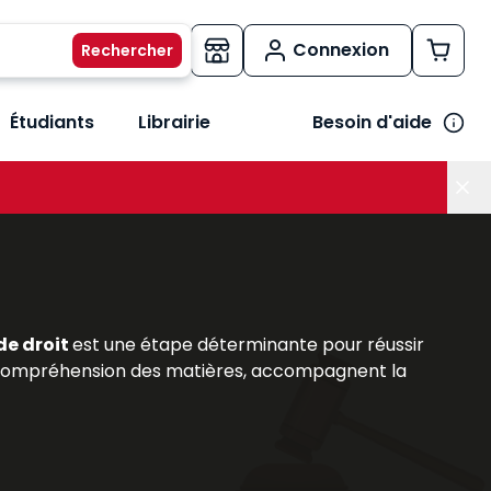
Connexion
Étudiants
Librairie
Besoin d'aide
os métiers
her le sous-menu Vos besoins
 de droit
est une étape déterminante pour réussir
 la compréhension des matières, accompagnent la
iversitaires
, : précis, codes annotés et
ouvrages
rs et des praticiens reconnus, répondent aux