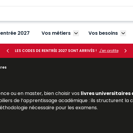
rentrée 2027
Vos métiers
Vos besoins
Afficher le sous-menu V
Affic
LES CODES DE RENTRÉE 2027 SONT ARRIVÉS !
J'en profite
ires
nce ou en master, bien choisir vos
livres universitaires
piliers de l’apprentissage académique : ils structurent
 méthodologie nécessaire pour les examens.
ition juridique, propose une large sélection de
manuels un
itaire. Ces livres, conçus par des enseignants-chercheu