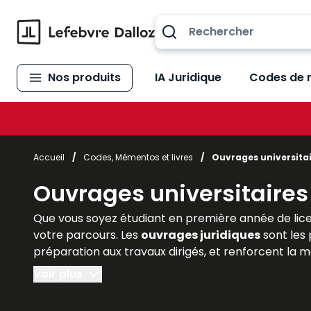
Allez au contenu
Nos produits
IA Juridique
Codes de 
Accueil
/
Codes, Mémentos et livres
/
Ouvrages universita
Ouvrages universitaires
Que vous soyez étudiant en première année de lice
votre parcours. Les
ouvrages juridiques
sont les 
préparation aux travaux dirigés, et renforcent la
Voir plus
Lefebvre Dalloz
, référence incontournable de l’éd
de méthodologie
adaptés à chaque niveau univers