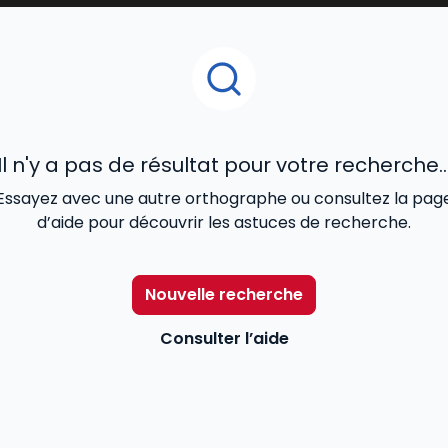
t
tout en restant accessibles aux étudiants.
t par le
droit pénal,
le droit administratif ou le droit des
és pour un usage quotidien à l’université.
des meilleurs livres
universitaires de droit
, pour vous 
Il n'y a pas de résultat pour votre recherche..
Essayez avec une autre orthographe ou consultez la pag
d’aide pour découvrir les astuces de recherche.
Nouvelle recherche
Consulter l’aide