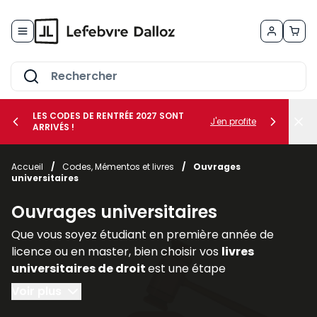
Allez au contenu
LES CODES DE RENTRÉE 2027 SONT
J'en profite
ARRIVÉS !
her le sous-menu Vos métiers
Accueil
/
Codes, Mémentos et livres
/
Ouvrages
universitaires
her le sous-menu Vos besoins
Ouvrages universitaires
Que vous soyez étudiant en première année de
licence ou en master, bien choisir vos
livres
universitaires de droit
est une étape
déterminante pour réussir votre parcours. Les
Voir plus
ouvrages juridiques
sont les piliers de