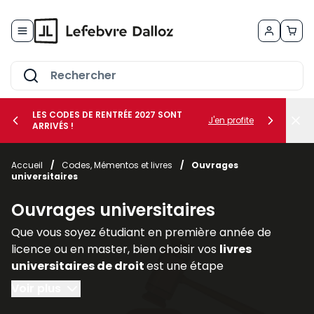
Allez au contenu
LES CODES DE RENTRÉE 2027 SONT
J'en profite
ARRIVÉS !
her le sous-menu Vos métiers
Accueil
/
Codes, Mémentos et livres
/
Ouvrages
universitaires
her le sous-menu Vos besoins
Ouvrages universitaires
Que vous soyez étudiant en première année de
licence ou en master, bien choisir vos
livres
universitaires de droit
est une étape
déterminante pour réussir votre parcours. Les
Voir plus
ouvrages juridiques
sont les piliers de