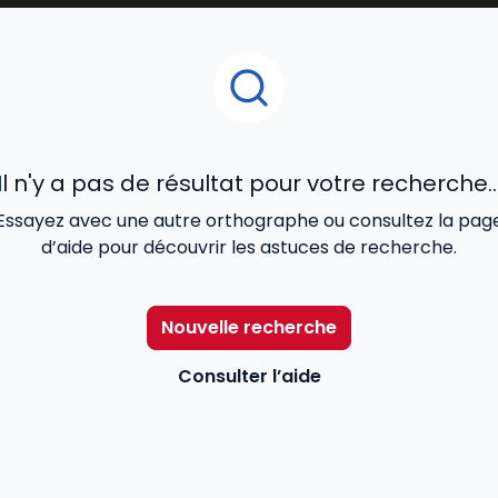
t
tout en restant accessibles aux étudiants.
t par le
droit pénal,
le droit administratif ou le droit des
és pour un usage quotidien à l’université.
des meilleurs livres
universitaires de droit
, pour vous 
Il n'y a pas de résultat pour votre recherche..
Essayez avec une autre orthographe ou consultez la pag
d’aide pour découvrir les astuces de recherche.
Nouvelle recherche
Consulter l’aide