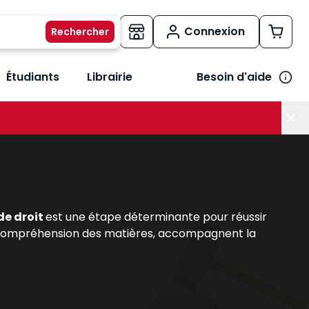
Connexion
Étudiants
Librairie
Besoin d'aide
os métiers
her le sous-menu Vos besoins
 de droit
est une étape déterminante pour réussir
 la compréhension des matières, accompagnent la
iversitaires
, : précis, codes annotés et
ouvrages
rs et des praticiens reconnus, répondent aux