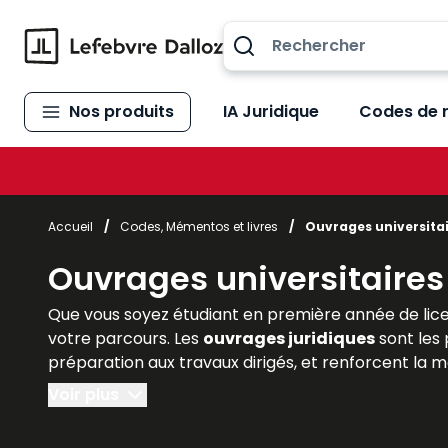
Allez au contenu
Nos produits
IA Juridique
Codes de 
Accueil
/
Codes, Mémentos et livres
/
Ouvrages universita
Ouvrages universitaires
Que vous soyez étudiant en première année de lice
votre parcours. Les
ouvrages juridiques
sont les 
préparation aux travaux dirigés, et renforcent la
Voir plus
Lefebvre Dalloz
, référence incontournable de l’éd
de méthodologie
adaptés à chaque niveau univers