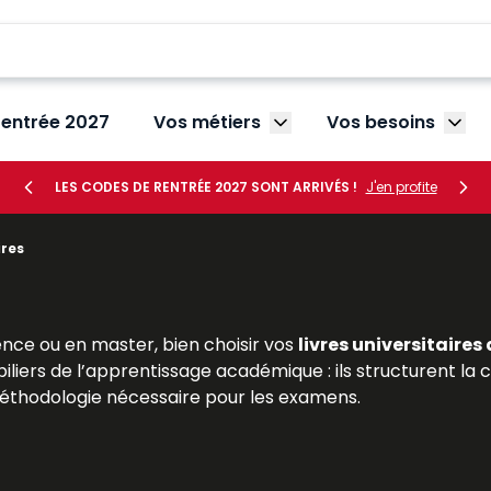
rentrée 2027
Vos métiers
Vos besoins
Afficher le sous-menu V
Affic
LES CODES DE RENTRÉE 2027 SONT ARRIVÉS !
J'en profite
ires
nce ou en master, bien choisir vos
livres universitaires
piliers de l’apprentissage académique : ils structurent
 méthodologie nécessaire pour les examens.
ition juridique, propose une large sélection de
manuels un
itaire. Ces livres, conçus par des enseignants-chercheu