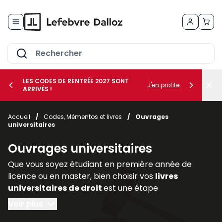
Allez au contenu
LES CODES DE RENTRÉE 2027 SONT
J'en profite
ARRIVÉS !
her le sous-menu Vos métiers
Accueil
/
Codes, Mémentos et livres
/
Ouvrages
universitaires
her le sous-menu Vos besoins
Ouvrages universitaires
Que vous soyez étudiant en première année de
licence ou en master, bien choisir vos
livres
universitaires de droit
est une étape
déterminante pour réussir votre parcours. Les
Voir plus
ouvrages juridiques
sont les piliers de