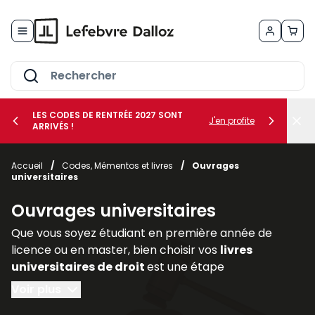
Allez au contenu
LES CODES DE RENTRÉE 2027 SONT
J'en profite
ARRIVÉS !
her le sous-menu Vos métiers
Accueil
/
Codes, Mémentos et livres
/
Ouvrages
universitaires
her le sous-menu Vos besoins
Ouvrages universitaires
Que vous soyez étudiant en première année de
licence ou en master, bien choisir vos
livres
universitaires de droit
est une étape
déterminante pour réussir votre parcours. Les
Voir plus
ouvrages juridiques
sont les piliers de