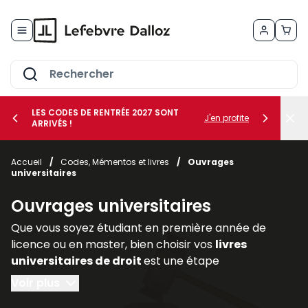
Allez au contenu
LES CODES DE RENTRÉE 2027 SONT
J'en profite
ARRIVÉS !
her le sous-menu Vos métiers
Accueil
/
Codes, Mémentos et livres
/
Ouvrages
universitaires
her le sous-menu Vos besoins
Ouvrages universitaires
Que vous soyez étudiant en première année de
licence ou en master, bien choisir vos
livres
universitaires de droit
est une étape
déterminante pour réussir votre parcours. Les
Voir plus
ouvrages juridiques
sont les piliers de