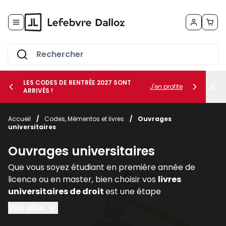
Allez au contenu
LES CODES DE RENTRÉE 2027 SONT
J'en profite
ARRIVÉS !
her le sous-menu Vos métiers
Accueil
/
Codes, Mémentos et livres
/
Ouvrages
universitaires
her le sous-menu Vos besoins
Ouvrages universitaires
Que vous soyez étudiant en première année de
licence ou en master, bien choisir vos
livres
universitaires de droit
est une étape
déterminante pour réussir votre parcours. Les
Voir plus
ouvrages juridiques
sont les piliers de