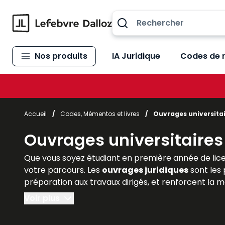
Allez au contenu
Nos produits
IA Juridique
Codes de 
Accueil
/
Codes, Mémentos et livres
/
Ouvrages universita
Ouvrages universitaires
Que vous soyez étudiant en première année de lice
votre parcours. Les
ouvrages juridiques
sont les 
préparation aux travaux dirigés, et renforcent la
Voir plus
Lefebvre Dalloz
, référence incontournable de l’éd
de méthodologie
adaptés à chaque niveau univers