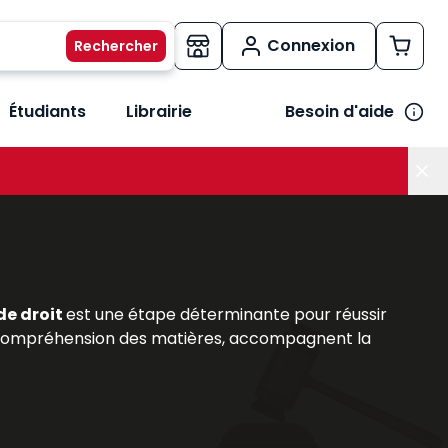
Connexion
Étudiants
Librairie
Besoin d'aide
os métiers
her le sous-menu Vos besoins
 de droit
est une étape déterminante pour réussir
 la compréhension des matières, accompagnent la
iversitaires
, : précis, codes annotés et
ouvrages
rs et des praticiens reconnus, répondent aux