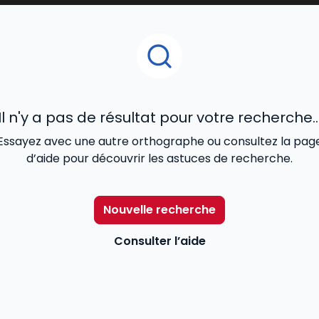
t
tout en restant accessibles aux étudiants.
t par le
droit pénal,
le droit administratif ou le droit des
és pour un usage quotidien à l’université.
des meilleurs livres
universitaires de droit
, pour vous 
Il n'y a pas de résultat pour votre recherche..
Essayez avec une autre orthographe ou consultez la pag
d’aide pour découvrir les astuces de recherche.
Nouvelle recherche
Consulter l’aide