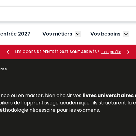
rentrée 2027
Vos métiers
Vos besoins
Afficher le sous-menu V
Affic
LES CODES DE RENTRÉE 2027 SONT ARRIVÉS !
J'en profite
ires
nce ou en master, bien choisir vos
livres universitaires
piliers de l’apprentissage académique : ils structurent
 méthodologie nécessaire pour les examens.
ition juridique, propose une large sélection de
manuels un
itaire. Ces livres, conçus par des enseignants-chercheu