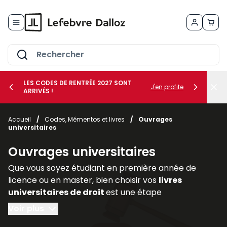
Allez au contenu
LES CODES DE RENTRÉE 2027 SONT
J'en profite
ARRIVÉS !
her le sous-menu Vos métiers
Accueil
/
Codes, Mémentos et livres
/
Ouvrages
universitaires
her le sous-menu Vos besoins
Ouvrages universitaires
Que vous soyez étudiant en première année de
licence ou en master, bien choisir vos
livres
universitaires de droit
est une étape
déterminante pour réussir votre parcours. Les
Voir plus
ouvrages juridiques
sont les piliers de