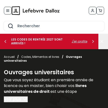
Allez au contenu
LES CODES DE RENTRÉE 2027 SONT
J'en profite
ARRIVÉS !
her le sous-menu Vos métiers
Accueil
/
Codes, Mémentos et livres
/
Ouvrages
universitaires
her le sous-menu Vos besoins
Ouvrages universitaires
Que vous soyez étudiant en première année de
licence ou en master, bien choisir vos
livres
universitaires de droit
est une étape
déterminante pour réussir votre parcours. Les
Voir plus
ouvrages juridiques
sont les piliers de