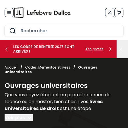
Allez au contenu
LES CODES DE RENTRÉE 2027 SONT
J'en profite
ARRIVÉS !
her le sous-menu Vos métiers
Accueil
/
Codes, Mémentos et livres
/
Ouvrages
universitaires
her le sous-menu Vos besoins
Ouvrages universitaires
Que vous soyez étudiant en première année de
licence ou en master, bien choisir vos
livres
universitaires de droit
est une étape
déterminante pour réussir votre parcours. Les
Voir plus
ouvrages juridiques
sont les piliers de