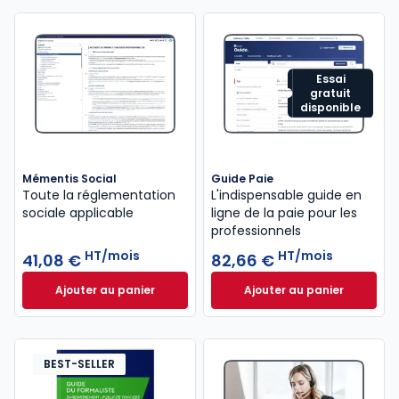
Essai
gratuit
disponible
Mémentis Social
Guide Paie
Toute la réglementation
L'indispensable guide en
sociale applicable
ligne de la paie pour les
professionnels
HT/mois
HT/mois
41,08 €
82,66 €
Ajouter au panier
Ajouter au panier
Mémentis Social à 41,08 €
HT/mois
Guide Paie à 82,6
BEST-SELLER