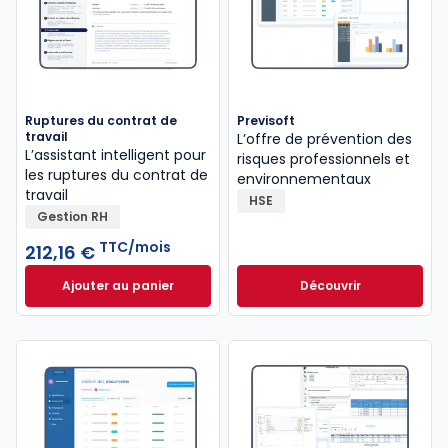
Ruptures du contrat de
Previsoft
travail
L’offre de prévention des
L’assistant intelligent pour
risques professionnels et
les ruptures du contrat de
environnementaux
travail
HSE
Gestion RH
TTC/mois
212,16 €
Ajouter au panier
Découvrir
Ruptures du contrat de travail à 212,16 €
TTC/mois