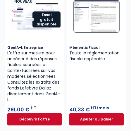
NOUVEAU
Essai
gratuit
disponible
GenIA-L Entreprise
Mémentis Fiscal
L'offre sur mesure pour
Toute la réglementation
accéder à des réponses
fiscale applicable
fiables, sourcées et
contextualisées sur vos
matières sélectionnées.
Consultez les extraits des
fonds Lefebvre Dalloz
directement dans GenIA-
L.
HT
HT/mois
291,00 €
40,33 €
Découvrir l'offre
Ajouter au panier
GenIA-L Entreprise à partir de 291,00 € HT
Mémentis Fiscal à