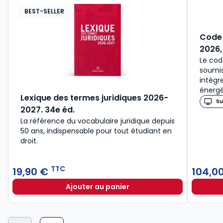
BEST-SELLER
Code 
2026,
Le cod
soumis
intègr
énergé
Lexique des termes juridiques 2026-
Su
2027. 34e éd.
La référence du vocabulaire juridique depuis
50 ans, indispensable pour tout étudiant en
droit.​
TTC
19,90 €
104,0
Ajouter au panier
Lexique des termes juridiques 202