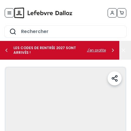
Allez au contenu
LES CODES DE RENTRÉE 2027 SONT
J'en profite
ARRIVÉS !
her le sous-menu Vos métiers
her le sous-menu Vos besoins