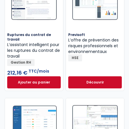
Ruptures du contrat de
Previsoft
travail
L’offre de prévention des
L’assistant intelligent pour
risques professionnels et
les ruptures du contrat de
environnementaux
travail
HSE
Gestion RH
TTC/mois
212,16 €
Ajouter au panier
Découvrir
Ruptures du contrat de travail à 212,16 €
TTC/mois