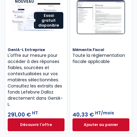
NOUVEAU
Essai
gratuit
disponible
GenIA-L Entreprise
Mémentis Fiscal
L'offre sur mesure pour
Toute la réglementation
accéder à des réponses
fiscale applicable
fiables, sourcées et
contextualisées sur vos
matières sélectionnées.
Consultez les extraits des
fonds Lefebvre Dalloz
directement dans GenIA-
L.
HT
HT/mois
291,00 €
40,33 €
Découvrir l'offre
Ajouter au panier
GenIA-L Entreprise à partir de 291,00 € HT
Mémentis Fiscal à