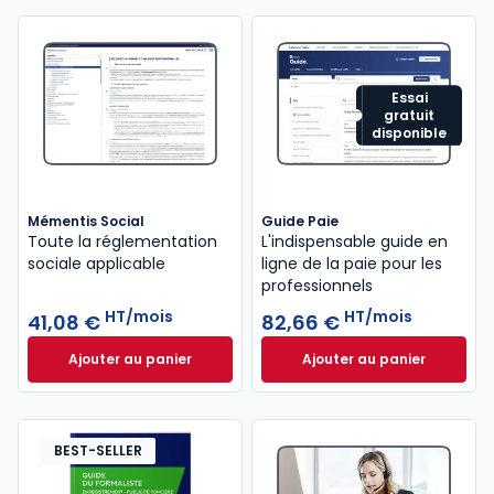
Essai
gratuit
disponible
Mémentis Social
Guide Paie
Toute la réglementation
L'indispensable guide en
sociale applicable
ligne de la paie pour les
professionnels
HT/mois
HT/mois
41,08 €
82,66 €
Ajouter au panier
Ajouter au panier
Mémentis Social à 41,08 €
HT/mois
Guide Paie à 82,6
BEST-SELLER