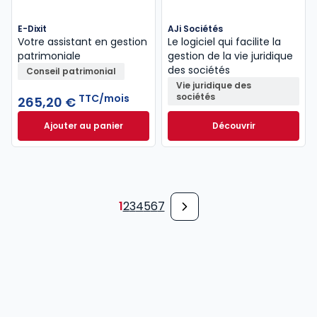
E-Dixit
AJi Sociétés
Votre assistant en gestion
Le logiciel qui facilite la
patrimoniale
gestion de la vie juridique
des sociétés
Conseil patrimonial
Vie juridique des
sociétés
TTC/mois
265,20 €
Ajouter au panier
Découvrir
E-Dixit à 265,20 €
TTC/mois
1
2
3
4
5
6
7