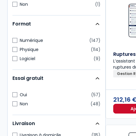
Non
1
Format
Numérique
147
Physique
114
Ruptures 
Logiciel
9
L’assistant
ruptures d
Gestion 
Essai gratuit
Oui
57
212,16 
Non
48
Aj
Livraison
Livraison à domicile
115