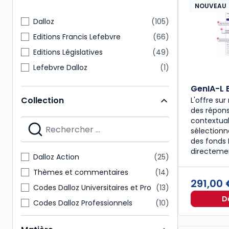
NOUVEAU
Dalloz
105
Editions Francis Lefebvre
66
Editions Législatives
49
Lefebvre Dalloz
1
GenIA-L 
Collection
L'offre su
des répons
contextual
sélectionn
des fonds 
directeme
Dalloz Action
25
Thèmes et commentaires
14
291,00
Codes Dalloz Universitaires et Pro
13
D
Codes Dalloz Professionnels
10
Précis
8