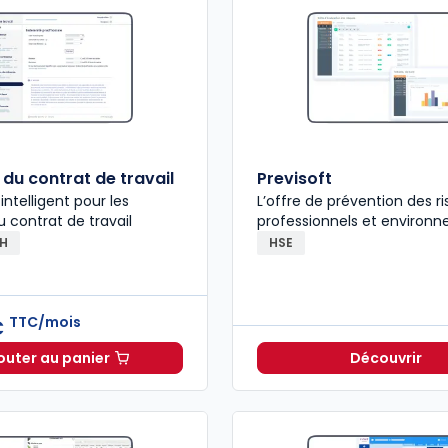
du contrat de travail
Previsoft
 intelligent pour les
L’offre de prévention des r
u contrat de travail
professionnels et environ
RH
HSE
TTC/mois
€
outer au panier
Découvrir
Ruptures du contrat de travail à 212,16 €
TTC/mois