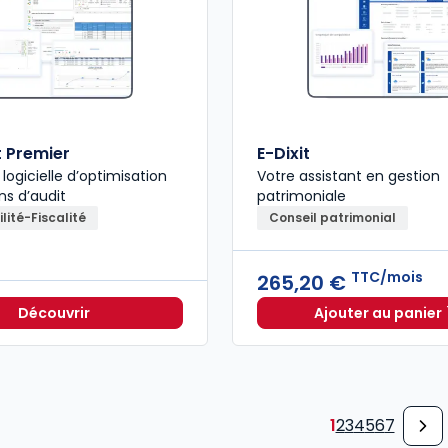
t Premier
E-Dixit
 logicielle d’optimisation
Votre assistant en gestion
ns d’audit
patrimoniale
ité-Fiscalité
Conseil patrimonial
TTC/mois
265,20 €
Découvrir
Ajouter au panier
E-Dixit 
1
2
3
4
5
6
7