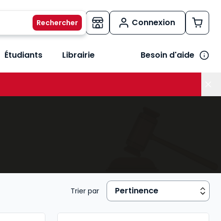
Connexion
Étudiants
Librairie
Besoin d'aide
os métiers
her le sous-menu Vos besoins
Trier par