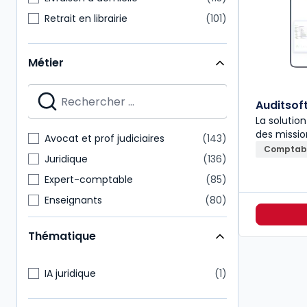
Retrait en librairie
101
Métier
Auditsof
La solution
des missio
Avocat et prof judiciaires
143
Comptabil
Juridique
136
Expert-comptable
85
Enseignants
80
Étudiants
78
Thématique
Commissaire aux comptes
75
Notaire
72
IA juridique
1
Administratif et financier
62
Direction générale
54