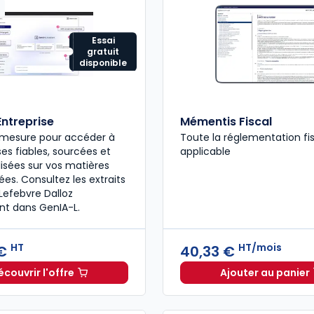
Essai
gratuit
disponible
Entreprise
Mémentis Fiscal
r mesure pour accéder à
Toute la réglementation fi
es fiables, sourcées et
applicable
isées sur vos matières
ées. Consultez les extraits
Lefebvre Dalloz
nt dans GenIA-L.
HT
HT/mois
 €
40,33 €
écouvrir l'offre
Ajouter au panier
GenIA-L Entreprise à partir de 291,00 € HT
Mémentis