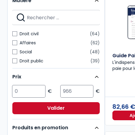
Matière
Guides Dalloz
4
Delmas Express
3
Grands arrêts
3
HyperCours
3
Droit civil
64
Université
3
Affaires
62
Social
48
Guide Pa
Droit public
39
L'indispens
paie pour 
Fiscal
35
Prix
Immobilier
29
Multimatières
21
Pénal
21
82,66 
Droit comptable
19
Valider
Environnement
18
Aj
Produits en promotion