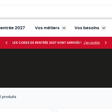
rentrée 2027
Vos métiers
Vos besoins
Afficher le sous-menu V
Affic
LES CODES DE RENTRÉE 2027 SONT ARRIVÉS !
J'en profite
2
produits