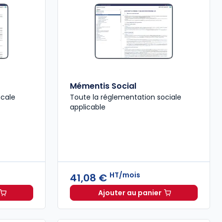
Mémentis Social
scale
Toute la réglementation sociale
applicable
HT/mois
41,08 €
Ajouter au panier
 Fiscal à 40,33 €
HT/mois
Mémentis Social à 41,08