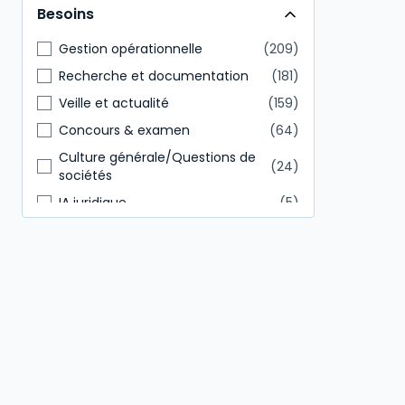
Besoins
RH
34
Gestion opérationnelle
209
Recherche et documentation
181
Veille et actualité
159
Concours & examen
64
Culture générale/Questions de
24
sociétés
IA juridique
5