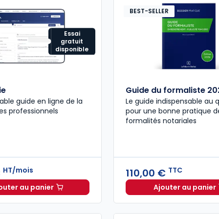
BEST-SELLER
Essai
gratuit
disponible
ie
Guide du formaliste 20
able guide en ligne de la
Le guide indispensable au 
les professionnels
pour une bonne pratique d
formalités notariales
HT/mois
TTC
€
110,00 €
outer au panier
Ajouter au panier
Guide Paie à 82,66 €
HT/mois
Guide du