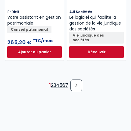
E-Dixit
AJi Sociétés
Votre assistant en gestion
Le logiciel qui facilite la
patrimoniale
gestion de la vie juridique
des sociétés
Conseil patrimonial
Vie juridique des
sociétés
TTC/mois
265,20 €
Ajouter au panier
Découvrir
E-Dixit à 265,20 €
TTC/mois
1
2
3
4
5
6
7