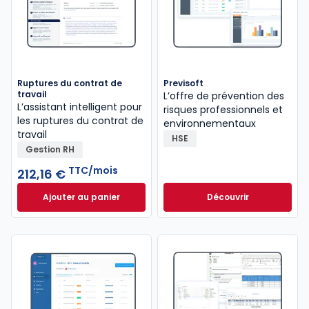
Ruptures du contrat de
Previsoft
travail
L’offre de prévention des
L’assistant intelligent pour
risques professionnels et
les ruptures du contrat de
environnementaux
travail
HSE
Gestion RH
TTC/mois
212,16 €
Ajouter au panier
Découvrir
Ruptures du contrat de travail à 212,16 €
TTC/mois