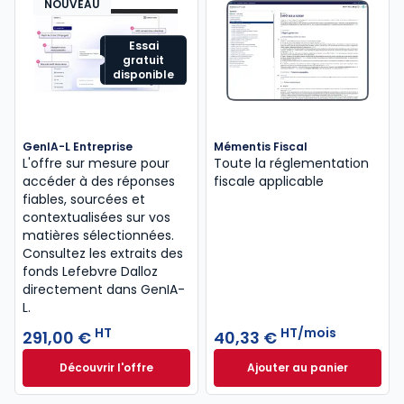
NOUVEAU
Essai
gratuit
disponible
GenIA-L Entreprise
Mémentis Fiscal
L'offre sur mesure pour
Toute la réglementation
accéder à des réponses
fiscale applicable
fiables, sourcées et
contextualisées sur vos
matières sélectionnées.
Consultez les extraits des
fonds Lefebvre Dalloz
directement dans GenIA-
L.
HT
HT/mois
291,00 €
40,33 €
Découvrir l'offre
Ajouter au panier
GenIA-L Entreprise à partir de 291,00 € HT
Mémentis Fiscal à