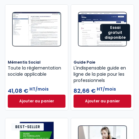
Essai
gratuit
disponible
Mémentis Social
Guide Paie
Toute la réglementation
L'indispensable guide en
sociale applicable
ligne de la paie pour les
professionnels
HT/mois
HT/mois
41,08 €
82,66 €
Ajouter au panier
Ajouter au panier
Mémentis Social à 41,08 €
HT/mois
Guide Paie à 82,6
BEST-SELLER