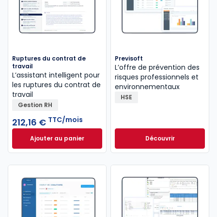
Ruptures du contrat de
Previsoft
travail
L’offre de prévention des
L’assistant intelligent pour
risques professionnels et
les ruptures du contrat de
environnementaux
travail
HSE
Gestion RH
TTC/mois
212,16 €
Ajouter au panier
Découvrir
Ruptures du contrat de travail à 212,16 €
TTC/mois