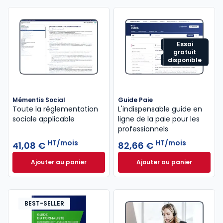
Essai
gratuit
disponible
Mémentis Social
Guide Paie
Toute la réglementation
L'indispensable guide en
sociale applicable
ligne de la paie pour les
professionnels
HT/mois
HT/mois
41,08 €
82,66 €
Ajouter au panier
Ajouter au panier
Mémentis Social à 41,08 €
HT/mois
Guide Paie à 82,6
BEST-SELLER