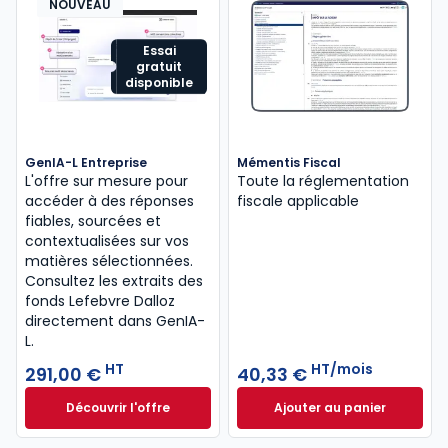
NOUVEAU
Essai
gratuit
disponible
GenIA-L Entreprise
Mémentis Fiscal
L'offre sur mesure pour
Toute la réglementation
accéder à des réponses
fiscale applicable
fiables, sourcées et
contextualisées sur vos
matières sélectionnées.
Consultez les extraits des
fonds Lefebvre Dalloz
directement dans GenIA-
L.
HT
HT/mois
291,00 €
40,33 €
Découvrir l'offre
Ajouter au panier
GenIA-L Entreprise à partir de 291,00 € HT
Mémentis Fiscal à