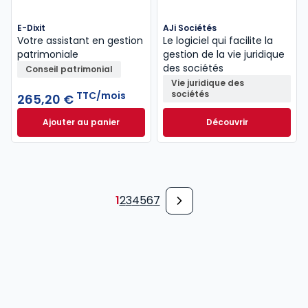
E-Dixit
AJi Sociétés
Votre assistant en gestion
Le logiciel qui facilite la
patrimoniale
gestion de la vie juridique
des sociétés
Conseil patrimonial
Vie juridique des
sociétés
TTC/mois
265,20 €
Ajouter au panier
Découvrir
E-Dixit à 265,20 €
TTC/mois
1
2
3
4
5
6
7