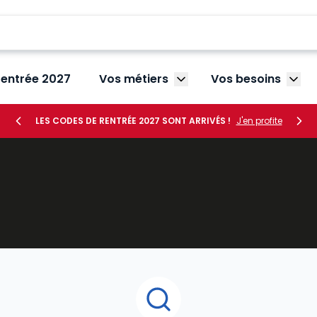
rentrée 2027
Vos métiers
Vos besoins
Afficher le sous-menu V
Affic
LES CODES DE RENTRÉE 2027 SONT ARRIVÉS !
J'en profite