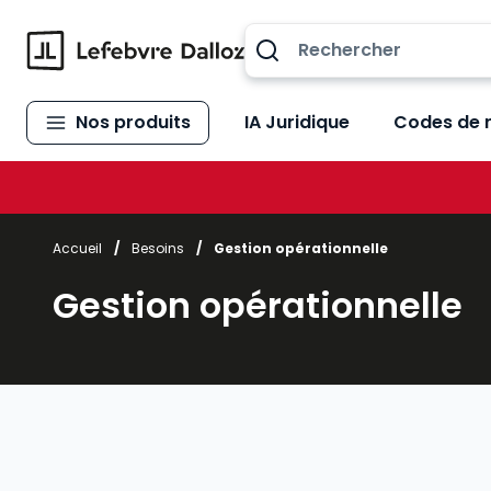
Allez au contenu
Nos produits
IA Juridique
Codes de 
Accueil
/
Besoins
/
Gestion opérationnelle
Gestion opérationnelle