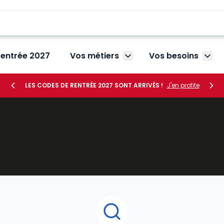
rentrée 2027
Vos métiers
Vos besoins
Afficher le sous-menu V
Affic
LES CODES DE RENTRÉE 2027 SONT ARRIVÉS !
J'en profite