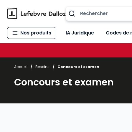
Allez au contenu
Nos produits
IA Juridique
Codes de 
Accueil
/
Besoins
/
Concours et examen
Concours et examen