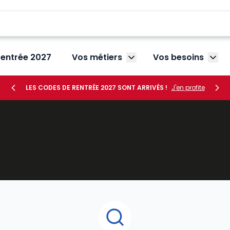
rentrée 2027
Vos métiers
Vos besoins
Afficher le sous-menu V
Affic
LES CODES DE RENTRÉE 2027 SONT ARRIVÉS !
J'en profite