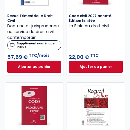
Revue Trimestrielle Droit
Code civil 2027 annoté.
Civil
Édition limitée
Doctrine et jurisprudence
La Bible du droit civil.
au service du droit civil
contemporain.
Supplément numérique
inclus
TTC/mois
TTC
57,69 €
22,00 €
Ajouter au panier
Ajouter au panier
Revue Trimestrielle Droit Civil à 57,69 €
Code civil 2027 an
TTC/mois