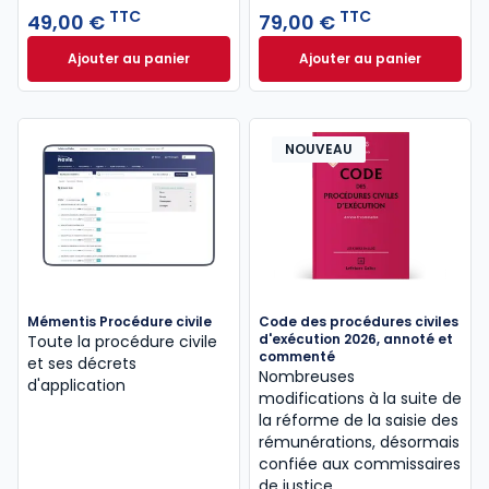
TTC
TTC
professionnelle
49,00 €
. .
79,00 €
Ajouter au panier
Ajouter au panier
Code civil 2027, annoté à 49,00 € TTC
Code de procédure
NOUVEAU
Mémentis Procédure civile
Code des procédures civiles
d'exécution 2026, annoté et
Toute la procédure civile
commenté
et ses décrets
Nombreuses
d'application
modifications à la suite de
la réforme de la saisie des
rémunérations, désormais
confiée aux commissaires
de justice.