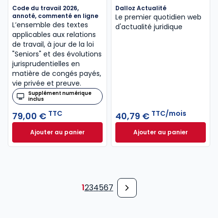
Code du travail 2026,
Dalloz Actualité
annoté, commenté en ligne
Le premier quotidien web
L’ensemble des textes
d'actualité juridique
applicables aux relations
de travail, à jour de la loi
"Seniors" et des évolutions
jurisprudentielles en
matière de congés payés,
vie privée et preuve.
Supplément numérique
inclus
TTC
TTC/mois
79,00 €
40,79 €
Ajouter au panier
Ajouter au panier
Code du travail 2026, annoté, commenté en ligne à
Dalloz Actualité 
1
2
3
4
5
6
7