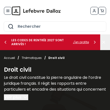
Allez au contenu
LES CODES DE RENTRÉE 2027 SONT
J'en profite
ARRIVÉS !
her le sous-menu Vos métiers
Accueil
/
Thématiques
/
Droit civil
her le sous-menu Vos besoins
Droit civil
Le droit civil constitue la pierre angulaire de l’ordre
juridique français. Il régit les rapports entre
particuliers et encadre des situations qui concernent
chacun au quotidien, telles que la famille, les
Voir plus
contrats, la propriété ou la responsabilité civile