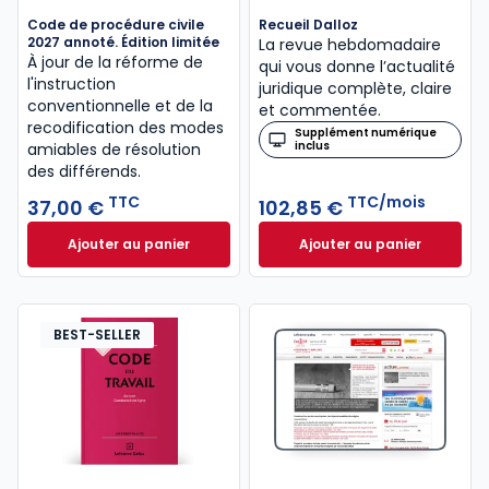
Code de procédure civile
Recueil Dalloz
2027 annoté. Édition limitée
La revue hebdomadaire
À jour de la réforme de
qui vous donne l’actualité
l'instruction
juridique complète, claire
conventionnelle et de la
et commentée.
recodification des modes
Supplément numérique
inclus
amiables de résolution
des différends.
TTC
TTC/mois
37,00 €
102,85 €
Ajouter au panier
Ajouter au panier
Code de procédure civile 2027 annoté. Édition limit
Recueil Dalloz à 1
BEST-SELLER