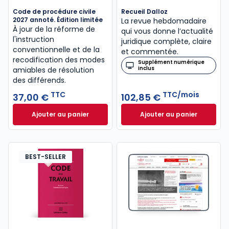
Code de procédure civile
Recueil Dalloz
2027 annoté. Édition limitée
La revue hebdomadaire
À jour de la réforme de
qui vous donne l’actualité
l'instruction
juridique complète, claire
conventionnelle et de la
et commentée.
recodification des modes
Supplément numérique
inclus
amiables de résolution
des différends.
TTC
TTC/mois
37,00 €
102,85 €
Ajouter au panier
Ajouter au panier
Code de procédure civile 2027 annoté. Édition limit
Recueil Dalloz à 1
BEST-SELLER