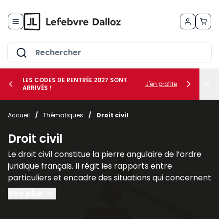
Allez au contenu
LES CODES DE RENTRÉE 2027 SONT
J'en profite
ARRIVÉS !
her le sous-menu Vos métiers
Accueil
/
Thématiques
/
Droit civil
her le sous-menu Vos besoins
Droit civil
Le droit civil constitue la pierre angulaire de l’ordre
juridique français. Il régit les rapports entre
particuliers et encadre des situations qui concernent
chacun au quotidien, telles que la famille, les
Voir plus
contrats, la propriété ou la responsabilité civile