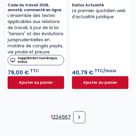
Code du travail 2026,
Dalloz Actualité
annoté, commenté en ligne
Le premier quotidien web
L’ensemble des textes
d'actualité juridique
applicables aux relations
de travail, à jour de la loi
"Seniors" et des évolutions
jurisprudentielles en
matière de congés payés,
vie privée et preuve.
Supplément numérique
inclus
TTC
TTC/mois
79,00 €
40,79 €
Ajouter au panier
Ajouter au panier
Code du travail 2026, annoté, commenté en ligne à
Dalloz Actualité 
1
2
3
4
5
6
7