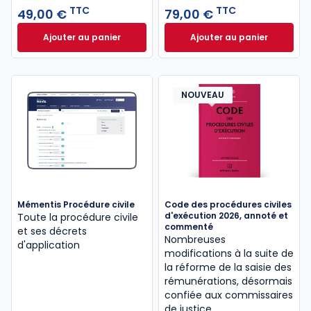
TTC
TTC
professionnelle
49,00 €
. .
79,00 €
Ajouter au panier
Ajouter au panier
Code civil 2027, annoté à 49,00 € TTC
Code de procédure
NOUVEAU
Mémentis Procédure civile
Code des procédures civiles
d'exécution 2026, annoté et
Toute la procédure civile
commenté
et ses décrets
Nombreuses
d'application
modifications à la suite de
la réforme de la saisie des
rémunérations, désormais
confiée aux commissaires
de justice.