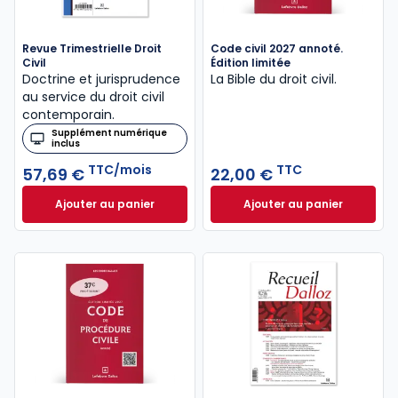
Revue Trimestrielle Droit
Code civil 2027 annoté.
Civil
Édition limitée
Doctrine et jurisprudence
La Bible du droit civil.
au service du droit civil
contemporain.
Supplément numérique
inclus
TTC/mois
TTC
57,69 €
22,00 €
Ajouter au panier
Ajouter au panier
Revue Trimestrielle Droit Civil à 57,69 €
Code civil 2027 an
TTC/mois