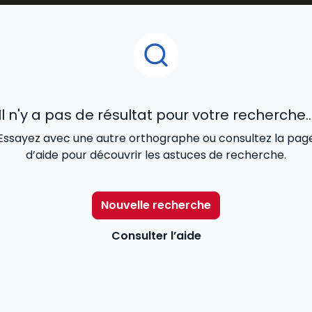
le
droit des contrats
, le
droit de la famille
, le
droit des
etés et garanties.
des réformes et de la
jurisprudence et constituent
une
r
r études puis au cours de leur
carrière professionnelle
. .
Il n'y a pas de résultat pour votre recherche..
Essayez avec une autre orthographe ou consultez la pag
d’aide pour découvrir les astuces de recherche.
Nouvelle recherche
Consulter l’aide