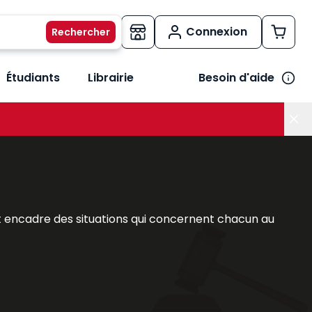
Connexion
Étudiants
Librairie
Besoin d'aide
os métiers
her le sous-menu Vos besoins
rs et encadre des situations qui concernent chacun au
he du droit privé. Professionnels du droit comme
, y trouveront des références adaptées à leurs