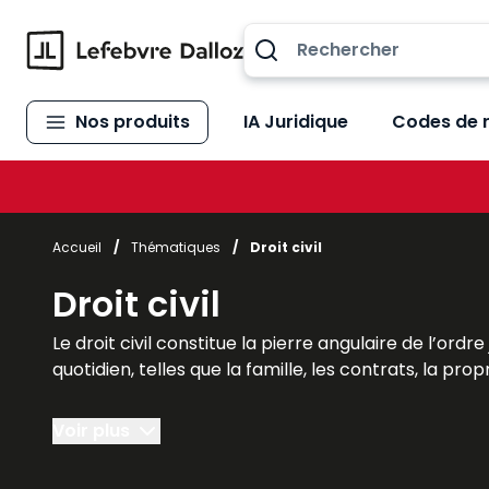
Allez au contenu
Nos produits
IA Juridique
Codes de 
Accueil
/
Thématiques
/
Droit civil
Droit civil
Le droit civil constitue la pierre angulaire de l’ord
quotidien, telles que la famille, les contrats, la prop
La Boutique Lefebvre Dalloz propose des ouvrages 
Voir plus
étudiants de droit civil (de la licence au master)
besoins.