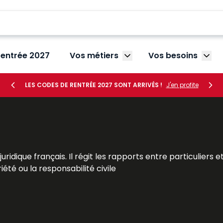
rentrée 2027
Vos métiers
Vos besoins
Afficher le sous-menu V
Affic
LES CODES DE RENTRÉE 2027 SONT ARRIVÉS !
J'en profite
re juridique français. Il régit les rapports entre particulie
riété ou la responsabilité civile
offrant une vision complète et actualisée de cette branc
 ainsi que les candidats au CRFPA, aux examens et concours