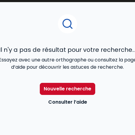
le
droit des contrats
, le
droit de la famille
, le
droit des
etés et garanties.
des réformes et de la
jurisprudence et constituent
une
r
r études puis au cours de leur
carrière professionnelle
. .
Il n'y a pas de résultat pour votre recherche..
Essayez avec une autre orthographe ou consultez la pag
d’aide pour découvrir les astuces de recherche.
Nouvelle recherche
Consulter l’aide