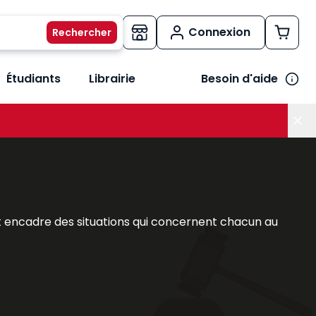
Connexion
Étudiants
Librairie
Besoin d'aide
os métiers
her le sous-menu Vos besoins
rs et encadre des situations qui concernent chacun au
he du droit privé. Professionnels du droit comme
, y trouveront des références adaptées à leurs