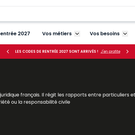
rentrée 2027
Vos métiers
Vos besoins
Afficher le sous-menu V
Affic
LES CODES DE RENTRÉE 2027 SONT ARRIVÉS !
J'en profite
re juridique français. Il régit les rapports entre particulie
riété ou la responsabilité civile
offrant une vision complète et actualisée de cette branc
 ainsi que les candidats au CRFPA, aux examens et concours