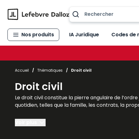
Allez au contenu
Nos produits
IA Juridique
Codes de 
Accueil
/
Thématiques
/
Droit civil
Droit civil
Le droit civil constitue la pierre angulaire de l’ord
quotidien, telles que la famille, les contrats, la prop
La Boutique Lefebvre Dalloz propose des ouvrages 
Voir plus
étudiants de droit civil (de la licence au master)
besoins.