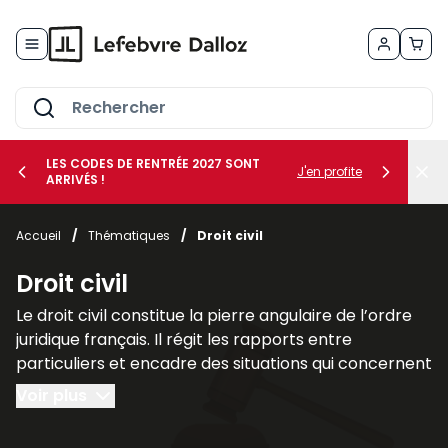
Allez au contenu
LES CODES DE RENTRÉE 2027 SONT
J'en profite
ARRIVÉS !
her le sous-menu Vos métiers
Accueil
/
Thématiques
/
Droit civil
her le sous-menu Vos besoins
Droit civil
Le droit civil constitue la pierre angulaire de l’ordre
juridique français. Il régit les rapports entre
particuliers et encadre des situations qui concernent
chacun au quotidien, telles que la famille, les
Voir plus
contrats, la propriété ou la responsabilité civile