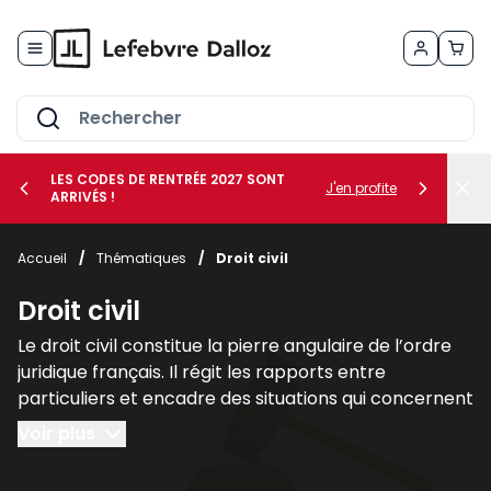
Allez au contenu
LES CODES DE RENTRÉE 2027 SONT
J'en profite
ARRIVÉS !
her le sous-menu Vos métiers
Accueil
/
Thématiques
/
Droit civil
her le sous-menu Vos besoins
Droit civil
Le droit civil constitue la pierre angulaire de l’ordre
juridique français. Il régit les rapports entre
particuliers et encadre des situations qui concernent
chacun au quotidien, telles que la famille, les
Voir plus
contrats, la propriété ou la responsabilité civile