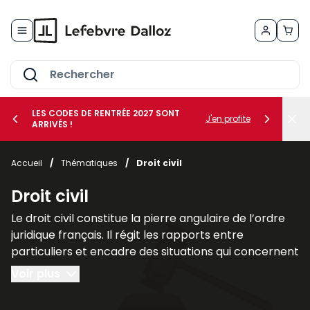
Allez au contenu
LES CODES DE RENTRÉE 2027 SONT
J'en profite
ARRIVÉS !
her le sous-menu Vos métiers
Accueil
/
Thématiques
/
Droit civil
her le sous-menu Vos besoins
Droit civil
Le droit civil constitue la pierre angulaire de l’ordre
juridique français. Il régit les rapports entre
particuliers et encadre des situations qui concernent
chacun au quotidien, telles que la famille, les
Voir plus
contrats, la propriété ou la responsabilité civile