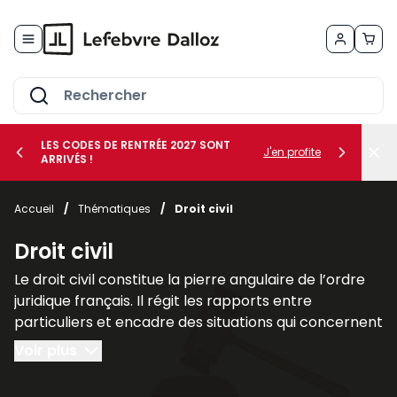
Allez au contenu
LES CODES DE RENTRÉE 2027 SONT
J'en profite
ARRIVÉS !
her le sous-menu Vos métiers
Accueil
/
Thématiques
/
Droit civil
her le sous-menu Vos besoins
Droit civil
Le droit civil constitue la pierre angulaire de l’ordre
juridique français. Il régit les rapports entre
particuliers et encadre des situations qui concernent
chacun au quotidien, telles que la famille, les
Voir plus
contrats, la propriété ou la responsabilité civile