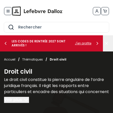
Allez au contenu
LES CODES DE RENTRÉE 2027 SONT
J'en profite
ARRIVÉS !
her le sous-menu Vos métiers
Accueil
/
Thématiques
/
Droit civil
her le sous-menu Vos besoins
Droit civil
Le droit civil constitue la pierre angulaire de l’ordre
juridique français. Il régit les rapports entre
particuliers et encadre des situations qui concernent
chacun au quotidien, telles que la famille, les
Voir plus
contrats, la propriété ou la responsabilité civile