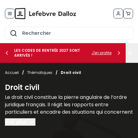
Allez au contenu
LES CODES DE RENTRÉE 2027 SONT
J'en profite
ARRIVÉS !
her le sous-menu Vos métiers
Accueil
/
Thématiques
/
Droit civil
her le sous-menu Vos besoins
Droit civil
Le droit civil constitue la pierre angulaire de l’ordre
juridique français. Il régit les rapports entre
particuliers et encadre des situations qui concernent
chacun au quotidien, telles que la famille, les
Voir plus
contrats, la propriété ou la responsabilité civile