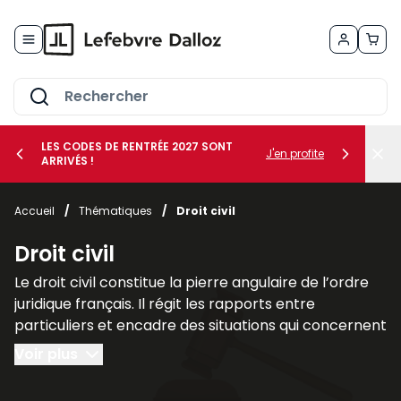
Allez au contenu
LES CODES DE RENTRÉE 2027 SONT
J'en profite
ARRIVÉS !
her le sous-menu Vos métiers
Accueil
/
Thématiques
/
Droit civil
her le sous-menu Vos besoins
Droit civil
Le droit civil constitue la pierre angulaire de l’ordre
juridique français. Il régit les rapports entre
particuliers et encadre des situations qui concernent
chacun au quotidien, telles que la famille, les
Voir plus
contrats, la propriété ou la responsabilité civile