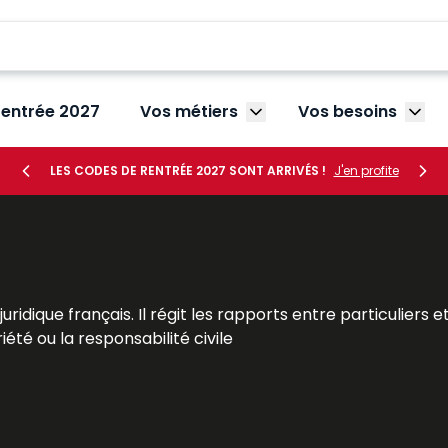
rentrée 2027
Vos métiers
Vos besoins
Afficher le sous-menu V
Affic
LES CODES DE RENTRÉE 2027 SONT ARRIVÉS !
J'en profite
re juridique français. Il régit les rapports entre particulie
riété ou la responsabilité civile
offrant une vision complète et actualisée de cette branc
 ainsi que les candidats au CRFPA, aux examens et concours