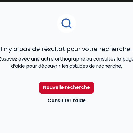
le
droit des contrats
, le
droit de la famille
, le
droit des
etés et garanties.
des réformes et de la
jurisprudence et constituent
une
r
r études puis au cours de leur
carrière professionnelle
. .
Il n'y a pas de résultat pour votre recherche..
Essayez avec une autre orthographe ou consultez la pag
d’aide pour découvrir les astuces de recherche.
Nouvelle recherche
Consulter l’aide