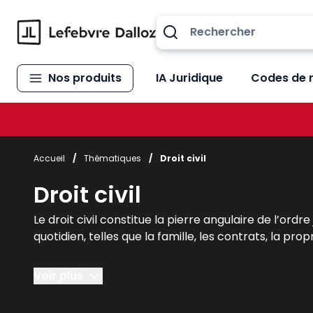
Allez au contenu
Nos produits
IA Juridique
Codes de 
Accueil
/
Thématiques
/
Droit civil
Droit civil
Le droit civil constitue la pierre angulaire de l’ord
quotidien, telles que la famille, les contrats, la prop
La Boutique Lefebvre Dalloz propose des ouvrages 
Voir plus
étudiants de droit civil (de la licence au master)
besoins.