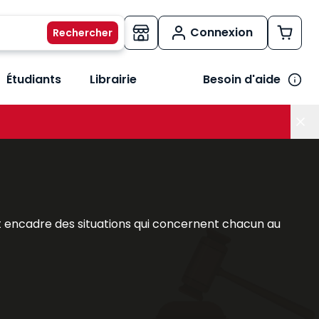
Connexion
Étudiants
Librairie
Besoin d'aide
os métiers
her le sous-menu Vos besoins
rs et encadre des situations qui concernent chacun au
he du droit privé. Professionnels du droit comme
, y trouveront des références adaptées à leurs